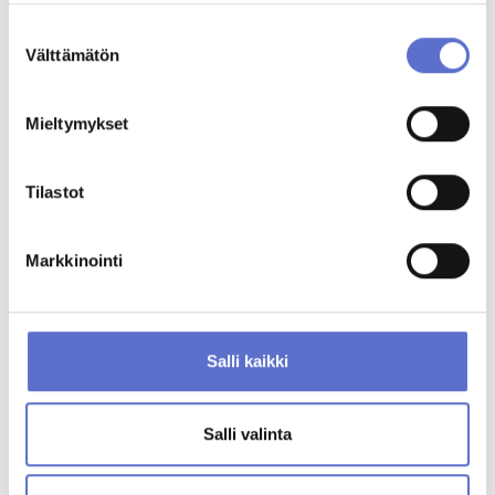
Suostumuksen
Välttämätön
valinta
YRITYSAUTOILU
Mieltymykset
Tilastot
Markkinointi
9.1.2024
Sari Vepsäläinen
Yritysautojen markkinakatsaus 2023
Salli kaikki
YRITYSAUTOILU
Salli valinta