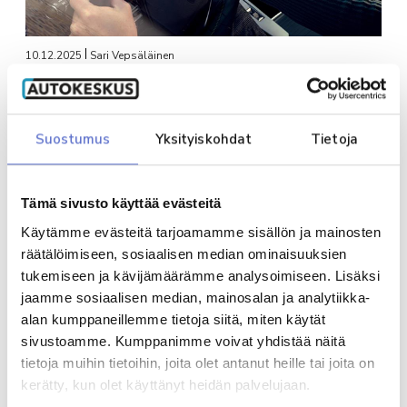
10.12.2025
Sari Vepsäläinen
Autoedun verotusarvoihin muutoksia
vuodelle 2026
Suostumus
Yksityiskohdat
Tietoja
YRITYSAUTOILU
Tämä sivusto käyttää evästeitä
Käytämme evästeitä tarjoamamme sisällön ja mainosten
räätälöimiseen, sosiaalisen median ominaisuuksien
tukemiseen ja kävijämäärämme analysoimiseen. Lisäksi
jaamme sosiaalisen median, mainosalan ja analytiikka-
alan kumppaneillemme tietoja siitä, miten käytät
sivustoamme. Kumppanimme voivat yhdistää näitä
tietoja muihin tietoihin, joita olet antanut heille tai joita on
31.1.2024
Mauri Särkinen
kerätty, kun olet käyttänyt heidän palvelujaan.
Sähköpakettiautojen hankintatuet