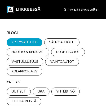
Siirry pääsivustolle ›
BLOGI
YRITYSAUTOILU
SÄHKÖAUTOILU
HUOLTO & RENKAAT
UUDET AUTOT
VASTUULLISUUS
VAIHTOAUTOT
KOLARIKORJAUS
YRITYS
UUTISET
URA
YHTEISTYÖ
TIETOA MEISTÄ