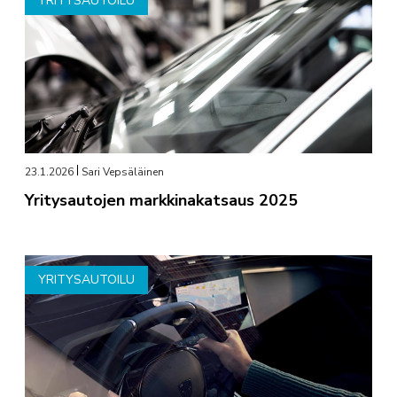
YRITYSAUTOILU
23.1.2026
Sari Vepsäläinen
Yritysautojen markkinakatsaus 2025
YRITYSAUTOILU