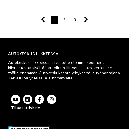
1
2
3
AUTOKESKUS LIIKKEESSÄ
Autokeskus Liikkeessä -sivustolle olemme koonneet
kiinnostavaa sisältöä autoiluun liittyen. Lisäksi kerromme
täällä enemmän Autokeskuksesta yrityksenä ja työnantajana.
Tervetuloa yhteiselle automatkalle!
Tilaa uutiskirje