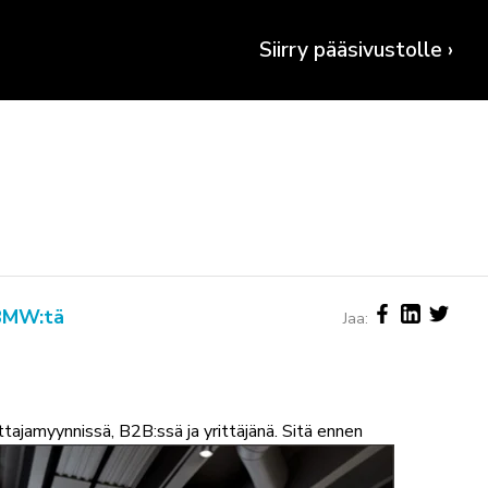
Siirry pääsivustolle ›
 BMW:tä
Jaa:
luttajamyynnissä, B2B:ssä ja
yrittäjänä. Sitä ennen