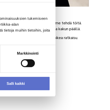
 ominaisuuksien tukemiseen
erheyritys ja se näkyy tavassamme tehdä töitä.
tiikka-alan
ja kannustavat kollegat kirsikkana kakun päällä.
ietoja muihin tietoihin, joita
e, ymmärrä ja auta löytämään oikea ratkaisu.
Markkinointi
.
Salli kaikki