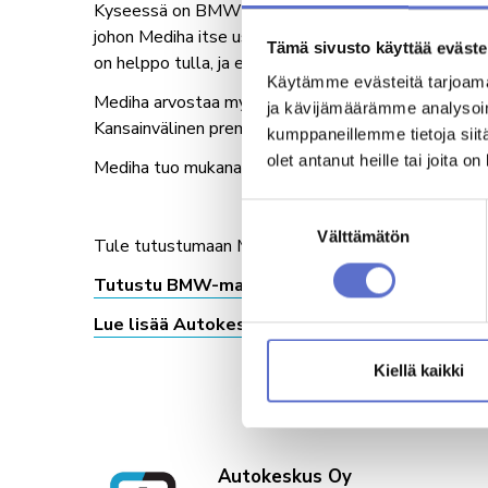
Kyseessä on BMW:n Retail.Next-konseptin ensimmä
johon Mediha itse uskoo: asiakas keskiössä. Tila, val
Tämä sivusto käyttää eväste
on helppo tulla, ja että sinne halutaan tulla uudelleen
Käytämme evästeitä tarjoama
Mediha arvostaa myös millaiseen taloon hän on tul
ja kävijämäärämme analysoim
Kansainvälinen premium-brändi ja kotimainen, pitkäj
kumppaneillemme tietoja siitä
olet antanut heille tai joita o
Mediha tuo mukanaan vuosien kokemuksen ihmisten k
Suostumuksen
valinta
Välttämätön
Tule tutustumaan Medihaan ja uuteen BMW-taloo
Tutustu BMW-mallistoon →
Lue lisää Autokeskus BMW Helsingistä →
Kiellä kaikki
Autokeskus Oy