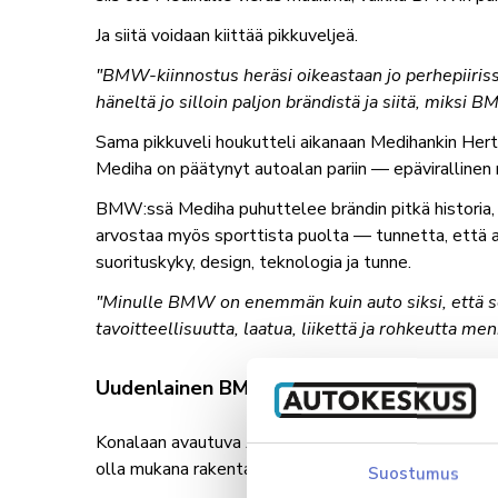
Ja siitä voidaan kiittää pikkuveljeä.
"BMW-kiinnostus heräsi oikeastaan jo perhepiiris
häneltä jo silloin paljon brändistä ja siitä, miksi 
Sama pikkuveli houkutteli aikanaan Medihankin Hertzil
Mediha on päätynyt autoalan pariin — epävirallinen
BMW:ssä Mediha puhuttelee brändin pitkä historia, p
arvostaa myös sporttista puolta — tunnetta, että aut
suorituskyky, design, teknologia ja tunne.
"Minulle BMW on enemmän kuin auto siksi, että se
tavoitteellisuutta, laatua, liikettä ja rohkeutta me
Uudenlainen BMW-talo Konalassa
Konalaan avautuva Autokeskus BMW Helsinki on Me
olla mukana rakentamassa jotain, mitä ei ole ennen o
Suostumus