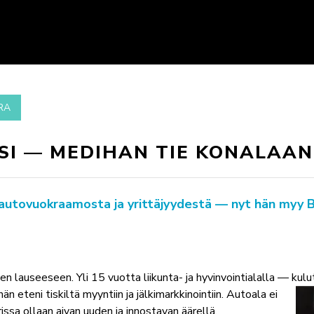
RA
SI — MEDIHAN TIE KONALAAN
ta, autovuokraamosta ja yrittäjyydestä — nyt hän myy
een lauseeseen. Yli 15 vuotta liikunta- ja hyvinvointialalla — ku
teni tiskiltä myyntiin ja jälkimarkkinointiin. Autoala ei
ssa ollaan aivan uuden ja innostavan äärellä.