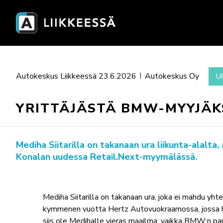
Autokeskus Liikkeessä 23.6.2026
Autokeskus Oy
U
YRITTÄJÄSTÄ BMW-MYYJÄK
Mediha Siitarilla on takanaan ura liikunta-alal
Konalan uudessa Retail.Next-myymälässä.
Mediha Siitarilla on takanaan ura, joka ei mahdu yht
kymmenen vuotta Hertz Autovuokraamossa, jossa hän e
siis ole Medihalle vieras maailma, vaikka BMW:n pari