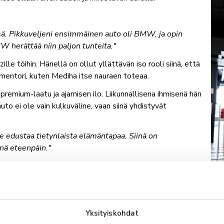
sä. Pikkuveljeni ensimmäinen auto oli BMW, ja opin
BMW herättää niin paljon tunteita."
le töihin. Hänellä on ollut yllättävän iso rooli siinä, että
 mentori, kuten Mediha itse nauraen toteaa.
remium-laatu ja ajamisen ilo. Liikunnallisena ihmisenä hän
o ei ole vain kulkuväline, vaan siinä yhdistyvät
 edustaa tietynlaista elämäntapaa. Siinä on
nnä eteenpäin."
dihalle enemmän kuin uusi työpaikka. Se on mahdollisuus
llut.
Yksityiskohdat