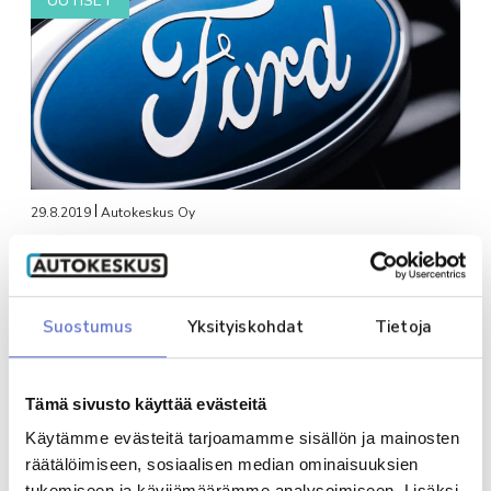
UUTISET
29.8.2019
Autokeskus Oy
Autokeskus laajentaa Ford-myymäläänsä
Tampereella
Suostumus
Yksityiskohdat
Tietoja
UUTISET
Tämä sivusto käyttää evästeitä
Käytämme evästeitä tarjoamamme sisällön ja mainosten
räätälöimiseen, sosiaalisen median ominaisuuksien
tukemiseen ja kävijämäärämme analysoimiseen. Lisäksi