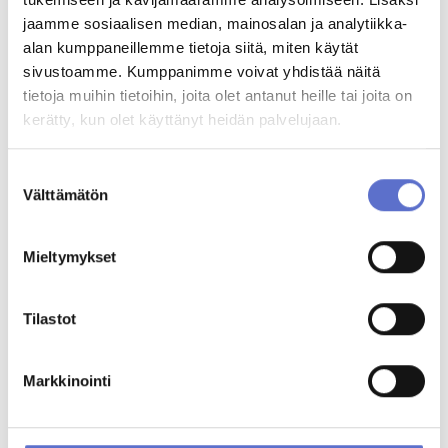
jaamme sosiaalisen median, mainosalan ja analytiikka-
alan kumppaneillemme tietoja siitä, miten käytät
sivustoamme. Kumppanimme voivat yhdistää näitä
20.6.2019
Autokeskus Oy
tietoja muihin tietoihin, joita olet antanut heille tai joita on
Autokeskus Airport toimii aurinkosähköllä
kerätty, kun olet käyttänyt heidän palvelujaan.
Suostumuksen
Välttämätön
valinta
UUTISET
Mieltymykset
Tilastot
Markkinointi
19.6.2019
Autokeskus Oy
Autokeskukselle Toyota-