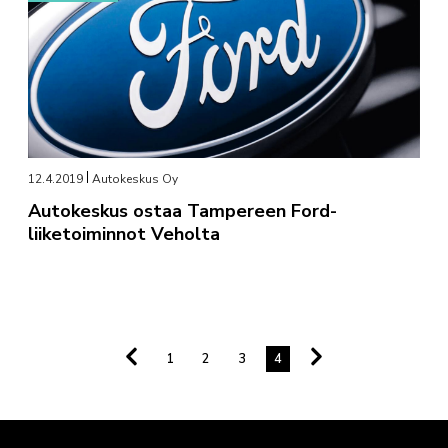
12.4.2019
Autokeskus Oy
Autokeskus ostaa Tampereen Ford-
liiketoiminnot Veholta
1
2
3
4