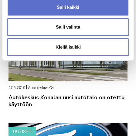
jälleenmyyntisopimus
Salli kaikki
Salli valinta
UUTISET
Kiellä kaikki
27.5.2019
Autokeskus Oy
Autokeskus Konalan uusi autotalo on otettu
käyttöön
UUTISET