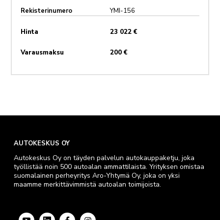
Rekisterinumero
YMI-156
Hinta
23 022 €
Varausmaksu
200 €
AUTOKESKUS OY
Autokeskus Oy on täyden palvelun autokauppaketju, joka
työllistää noin 500 autoalan ammattilaista. Yrityksen omistaa
suomalainen perheyritys Aro-Yhtymä Oy, joka on yksi
maamme merkittävimmistä autoalan toimijoista.