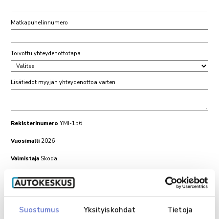
Matkapuhelinnumero
Toivottu yhteydenottotapa
Lisätiedot myyjän yhteydenottoa varten
Rekisterinumero
YMI-156
Vuosimalli
2026
Valmistaja
Skoda
Malli
Fabia
Maksamalla 200 € varausmaksun auto poistetaan myynnistä
kolmen päivän ajaksi
Suostumus
Yksityiskohdat
Tietoja
Varausmaksun suoritettuasi saat siitä vielä erillisen vahvistuksen