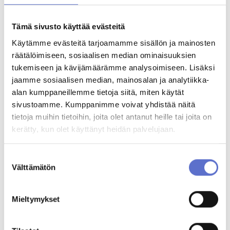
sähköpostiisi
Myyjämme on mahdollisimman pian sinuun yhteydessä
kaupantekoa varten aukioloaikojemme puitteissa
Tämä sivusto käyttää evästeitä
Varausmaksu vähennetään lopullisesta kauppasummasta
Varsinainen kauppasopimus ja maksutapavalinnat tehdään
Käytämme evästeitä tarjoamamme sisällön ja mainosten
yhdessä myyjän kanssa
räätälöimiseen, sosiaalisen median ominaisuuksien
Jos päätätkin olla ostamatta autoa, varausmaksu palautetaan
tukemiseen ja kävijämäärämme analysoimiseen. Lisäksi
Minulle saa lähettää markkinointiviestejä.
Lisätietoa
jaamme sosiaalisen median, mainosalan ja analytiikka-
Olen tutustunut
rekisteriselosteeseen
*
alan kumppaneillemme tietoja siitä, miten käytät
sivustoamme. Kumppanimme voivat yhdistää näitä
tietoja muihin tietoihin, joita olet antanut heille tai joita on
Varausmaksu suoritetaan Paytrail-palvelulla
kerätty, kun olet käyttänyt heidän palvelujaan.
Maksunvälityspalvelun toteuttajana ja maksupalveluntarjoajana toimii
Paytrail Oyj (2122839-7) yhteistyössä suomalaisten pankkien ja
Suostumuksen
luottolaitosten kanssa. Paytrail Oyj näkyy maksun saajana tiliotteella tai
Välttämätön
korttilaskulla ja välittää maksun kauppiaalle. Paytrail Oyj:llä on
valinta
maksulaitoksen toimilupa. Reklamaatiotapauksissa pyydämme
ottamaan ensisijaisesti yhteyttä tuotteen toimittajaan.
Paytrail Oyj, y-tunnus: 2122839-7
Mieltymykset
Innova 2
Lutakonaukio 7
40100 Jyväskylä