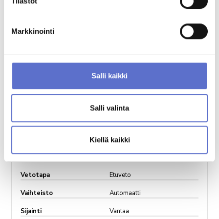
Tilastot
Lisätietoja
Markkinointi
Salli kaikki
Salli valinta
Vuosimalli
2026
Kilometrit
epäluku
Kiellä kaikki
Käyttövoima
Bensiini
Vetotapa
Etuveto
Vaihteisto
Automaatti
Sijainti
Vantaa