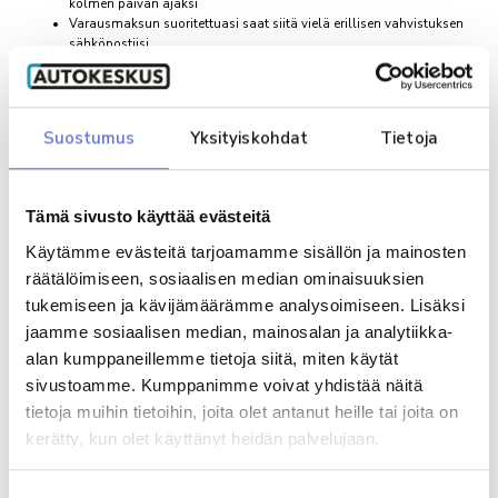
kolmen päivän ajaksi
Varausmaksun suoritettuasi saat siitä vielä erillisen vahvistuksen
sähköpostiisi
Myyjämme on mahdollisimman pian sinuun yhteydessä
kaupantekoa varten aukioloaikojemme puitteissa
Varausmaksu vähennetään lopullisesta kauppasummasta
Varsinainen kauppasopimus ja maksutapavalinnat tehdään
Suostumus
Yksityiskohdat
Tietoja
yhdessä myyjän kanssa
Jos päätätkin olla ostamatta autoa, varausmaksu palautetaan
Minulle saa lähettää markkinointiviestejä.
Lisätietoa
Tämä sivusto käyttää evästeitä
Olen tutustunut
rekisteriselosteeseen
*
Käytämme evästeitä tarjoamamme sisällön ja mainosten
räätälöimiseen, sosiaalisen median ominaisuuksien
Varausmaksu suoritetaan Paytrail-palvelulla
tukemiseen ja kävijämäärämme analysoimiseen. Lisäksi
jaamme sosiaalisen median, mainosalan ja analytiikka-
Maksunvälityspalvelun toteuttajana ja maksupalveluntarjoajana toimii
alan kumppaneillemme tietoja siitä, miten käytät
Paytrail Oyj (2122839-7) yhteistyössä suomalaisten pankkien ja
luottolaitosten kanssa. Paytrail Oyj näkyy maksun saajana tiliotteella tai
sivustoamme. Kumppanimme voivat yhdistää näitä
korttilaskulla ja välittää maksun kauppiaalle. Paytrail Oyj:llä on
tietoja muihin tietoihin, joita olet antanut heille tai joita on
maksulaitoksen toimilupa. Reklamaatiotapauksissa pyydämme
kerätty, kun olet käyttänyt heidän palvelujaan.
ottamaan ensisijaisesti yhteyttä tuotteen toimittajaan.
Paytrail Oyj, y-tunnus: 2122839-7
Innova 2