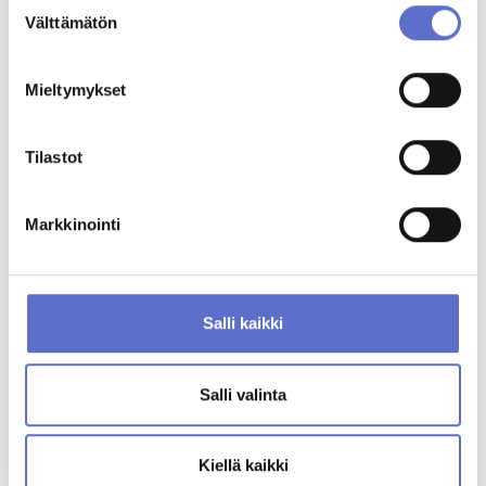
Suostumuksen
Lutakonaukio 7
Välttämätön
40100 Jyväskylä
valinta
Lisätietoja
Mieltymykset
Tilastot
Markkinointi
Salli kaikki
Salli valinta
Kiellä kaikki