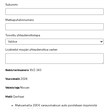
Sukunimi
Matkapuhelinnumero
Toivottu yhteydenottotapa
Lisätiedot myyjän yhteydenottoa varten
Rekisterinumero
XVZ-343
Vuosimalli
2026
Valmistaja
Nissan
Malli
Qashqai
Maksamalla 200 € varausmaksun auto poistetaan myynnistä