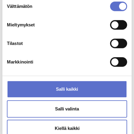
Suostumuksen
Lutakonaukio 7
Välttämätön
40100 Jyväskylä
valinta
Lisätietoja
Mieltymykset
Tilastot
Markkinointi
Salli kaikki
Salli valinta
Kiellä kaikki