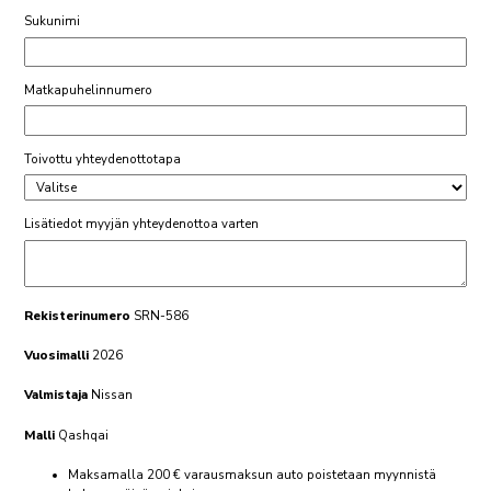
Sukunimi
Matkapuhelinnumero
Toivottu yhteydenottotapa
Lisätiedot myyjän yhteydenottoa varten
Rekisterinumero
SRN-586
Vuosimalli
2026
Valmistaja
Nissan
Malli
Qashqai
Maksamalla 200 € varausmaksun auto poistetaan myynnistä