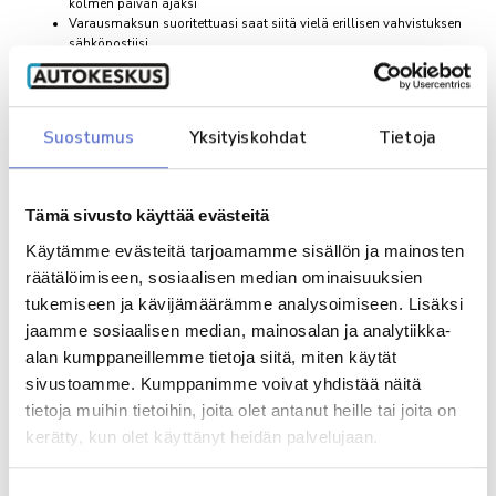
kolmen päivän ajaksi
Varausmaksun suoritettuasi saat siitä vielä erillisen vahvistuksen
sähköpostiisi
Myyjämme on mahdollisimman pian sinuun yhteydessä
kaupantekoa varten aukioloaikojemme puitteissa
Varausmaksu vähennetään lopullisesta kauppasummasta
Varsinainen kauppasopimus ja maksutapavalinnat tehdään
Suostumus
Yksityiskohdat
Tietoja
yhdessä myyjän kanssa
Jos päätätkin olla ostamatta autoa, varausmaksu palautetaan
Minulle saa lähettää markkinointiviestejä.
Lisätietoa
Tämä sivusto käyttää evästeitä
Olen tutustunut
rekisteriselosteeseen
*
Käytämme evästeitä tarjoamamme sisällön ja mainosten
räätälöimiseen, sosiaalisen median ominaisuuksien
Varausmaksu suoritetaan Paytrail-palvelulla
tukemiseen ja kävijämäärämme analysoimiseen. Lisäksi
jaamme sosiaalisen median, mainosalan ja analytiikka-
Maksunvälityspalvelun toteuttajana ja maksupalveluntarjoajana toimii
alan kumppaneillemme tietoja siitä, miten käytät
Paytrail Oyj (2122839-7) yhteistyössä suomalaisten pankkien ja
luottolaitosten kanssa. Paytrail Oyj näkyy maksun saajana tiliotteella tai
sivustoamme. Kumppanimme voivat yhdistää näitä
korttilaskulla ja välittää maksun kauppiaalle. Paytrail Oyj:llä on
tietoja muihin tietoihin, joita olet antanut heille tai joita on
maksulaitoksen toimilupa. Reklamaatiotapauksissa pyydämme
kerätty, kun olet käyttänyt heidän palvelujaan.
ottamaan ensisijaisesti yhteyttä tuotteen toimittajaan.
Paytrail Oyj, y-tunnus: 2122839-7
Innova 2